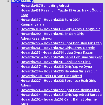
Hovarda Giriş
Hovarda487 Bahis Giriş Adresi
Hovarda431 Kazancını Yüzde 25 Artır, Nakit Ödülü
Kap!
Hovarda337 – Hovarda338 Euro 2024
Kampanyaları
Hovarda310 – Hovarda311 Giriş Adresi Hangisidir
Hovarda290 – Hovarda291 En Son Giriş
Adresi Kazandırıyor
Hovarda272 – Hovarda273 Spor Bahisleri Giriş Yap
Hovarda261 – Hovarda262 Giriş Adresi Nerede
Hovarda255 -Hovarda256 İddaa Oyna Kazan
Hovarda245 – Hovarda246 Bahis Lobisine Giriş Yap
Hovarda240 – Hovarda241 Canlı Bahis Giriş
Hovarda237 – Hovarda238 Giriş Yap ve Oyna
Hovarda234 – Hovarda235 Nereden Giriş Yapılır
Hovarda230 Direkt En Son Giriş Adresi
Hovarda227 – Hovarda228 Sorunsuz Hızlı Giriş
Adresi
Hovarda221 – Hovarda222 Spor Bahislerine Giriş
Hovarda214 – Hovarda215 Giriş Yap Adresi Burada
Hovarda202 – hovarda203 Canlı Bahis Lobisine
Giriş