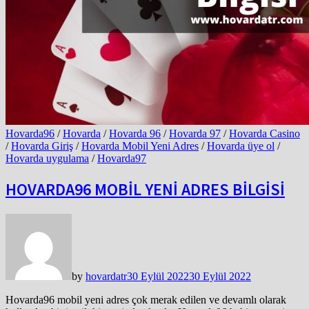
Hovarda96
/
Hovarda
/
Hovarda 96
/
Hovarda 97
/
Hovarda Casino
/
Hovarda Giriş
/
Hovarda Mobil Yeni Adres
/
Hovarda üye ol
/
Hovarda uygulama
/
Hovarda97
HOVARDA96 MOBIL YENI ADRES BILGISI
by
hovardatr
30 Eylül 2022
30 Eylül 2022
Hovarda96 mobil yeni adres çok merak edilen ve devamlı olarak