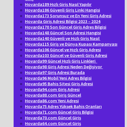
Hovarda189 Hızlı Giriş Nasıl Yapılır
Hovarda186 Güvenli Giriş Linki Hangisi
Hovarda173 Sorunsuz ve En Yeni Giriş Adresi
Hovarda Giriş Adresi Bilgisi 2023 – 2024
Hovarda170 Son Güncel Giriş Adres Bilgisi
Hovarda148 Güncel Son Adresi Hangisi
Hovarda140 Güvenli ve Hızlı Giriş Nasıl
Hovarda115 Giriş ve Dünya Kupası Kampanyası
Hovarda106 Güncel ve Hızlı Giriş Adresi
Hovarda103 Güncel ve Güvenli Giriş Adresi
Hovarda99 Güncel Hızlı Giriş Linkleri
Hovarda98 Giriş Adresi Neden Değişiyor
Hovarda97 Giriş Adresi Burada
Hovarda96 Mobil Yeni Adres Bilgisi
Hovarda95 Bahis Sitesi Giriş Adresi
Hovarda94.com Giriş Adresi
Hovarda88.com Giriş Güncel
Hovarda86.com Yeni Adresi
Hovarda75 Adres Yüksek Bahis Oranları
Hovarda71.com Güncel Giriş Bilgisi
Hovarda70.com Güncel Giriş
Hovarda64.com Güncel Giriş