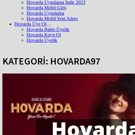
Hovarda Uygulama İndir 2023
Hovarda Mobil Giriş
Hovarda Uygulama
Hovarda Mobil Yeni Adres
Hovarda Üye Ol
Show
Hovarda Bahis Üyelik
sub
Hovarda Kayıt Ol
menu
Hovarda Üyelik
KATEGORI:
HOVARDA97