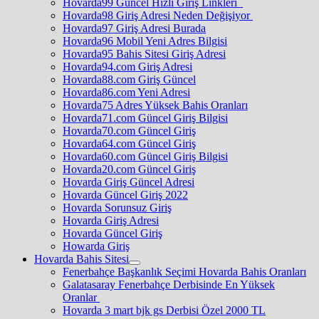
Hovarda99 Güncel Hızlı Giriş Linkleri
Hovarda98 Giriş Adresi Neden Değişiyor
Hovarda97 Giriş Adresi Burada
Hovarda96 Mobil Yeni Adres Bilgisi
Hovarda95 Bahis Sitesi Giriş Adresi
Hovarda94.com Giriş Adresi
Hovarda88.com Giriş Güncel
Hovarda86.com Yeni Adresi
Hovarda75 Adres Yüksek Bahis Oranları
Hovarda71.com Güncel Giriş Bilgisi
Hovarda70.com Güncel Giriş
Hovarda64.com Güncel Giriş
Hovarda60.com Güncel Giriş Bilgisi
Hovarda20.com Güncel Giriş
Hovarda Giriş Güncel Adresi
Hovarda Güncel Giriş 2022
Hovarda Sorunsuz Giriş
Hovarda Giriş Adresi
Hovarda Güncel Giriş
Howarda Giriş
Hovarda Bahis Sitesi
Show
Fenerbahçe Başkanlık Seçimi Hovarda Bahis Oranları
sub
Galatasaray Fenerbahçe Derbisinde En Yüksek
menu
Oranlar
Hovarda 3 mart bjk gs Derbisi Özel 2000 TL