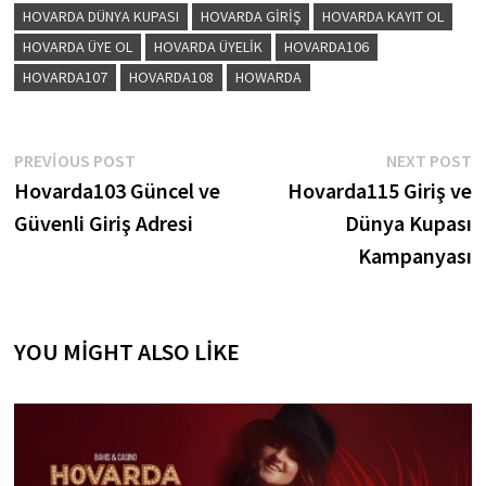
HOVARDA DÜNYA KUPASI
HOVARDA GIRIŞ
HOVARDA KAYIT OL
HOVARDA ÜYE OL
HOVARDA ÜYELIK
HOVARDA106
HOVARDA107
HOVARDA108
HOWARDA
YAZI
Previous
N
PREVIOUS POST
NEXT POST
post:
p
Hovarda103 Güncel ve
Hovarda115 Giriş ve
GEZINMESI
Güvenli Giriş Adresi
Dünya Kupası
Kampanyası
YOU MIGHT ALSO LIKE