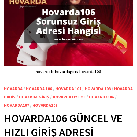
hovardatr-hovardagiris-Hovarda106
HOVARDA
/
HOVARDA 106
/
HOVARDA 107
/
HOVARDA 108
/
HOVARDA
BAHIS
/
HOVARDA GIRIŞ
/
HOVARDA ÜYE OL
/
HOVARDA106
/
HOVARDA107
/
HOVARDA108
HOVARDA106 GÜNCEL VE
HIZLI GIRIŞ ADRESI