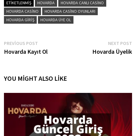
ETIKETLENMIŞ
HOVARDA
HOVARDA CANLI CASINO
HOVARDA CASINO
HOVARDA CASINO OYUNLARI
HOVARDA GIRIŞ
HOVARDA ÜYE OL
YAZI
Previous
N
PREVIOUS POST
NEXT POST
post:
p
Hovarda Kayıt Ol
Hovarda Üyelik
GEZINMESI
YOU MIGHT ALSO LIKE