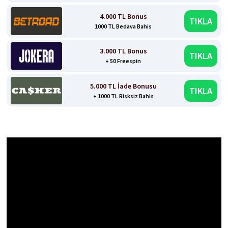
4.000 TL Bonus
TIKLA
1000 TL Bedava Bahis
3.000 TL Bonus
TIKLA
+ 50 Freespin
5.000 TL İade Bonusu
TIKLA
+ 1000 TL Risksiz Bahis