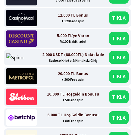
5.000 TL Bedava Bahis
12.000 TL Bonus
TIKLA
+ 120 Freespin
5.000 TL'ye Varan
TIKLA
%100 Nakit İade!
2.000 USDT (88.000TL) Nakit İade
TIKLA
Sadece Kripto & Kimliksiz Giriş
20.000 TL Bonus
TIKLA
+ 200 Freespin
10.000 TL Hoşgeldin Bonusu
TIKLA
+ 50 Freespin
6.000 TL Hoş Geldin Bonusu
TIKLA
+ 80 Freespin