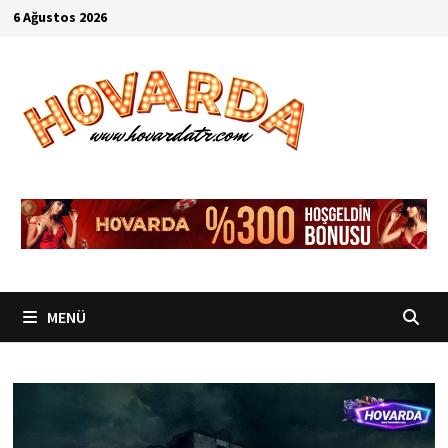
İçeriğe
6 Ağustos 2026
geç
MENÜ