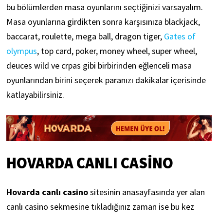
bu bölümlerden masa oyunlarını seçtiğinizi varsayalım.
Masa oyunlarına girdikten sonra karşısınıza blackjack,
baccarat, roulette, mega ball, dragon tiger,
Gates of
olympus
, top card, poker, money wheel, super wheel,
deuces wild ve crpas gibi birbirinden eğlenceli masa
oyunlarından birini seçerek paranızı dakikalar içerisinde
katlayabilirsiniz.
HOVARDA CANLI CASINO
Hovarda canlı casino
sitesinin anasayfasında yer alan
canlı casino sekmesine tıkladığınız zaman ise bu kez