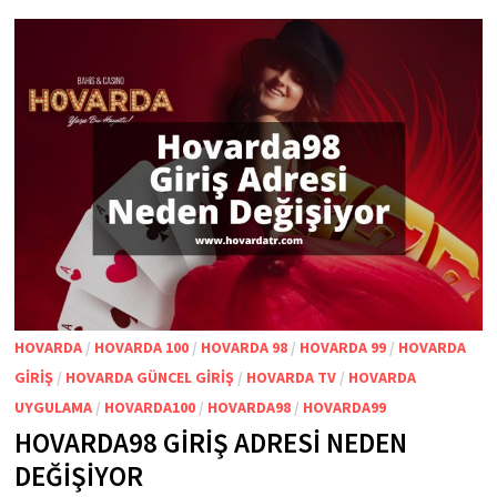
HOVARDA
/
HOVARDA 100
/
HOVARDA 98
/
HOVARDA 99
/
HOVARDA
GIRIŞ
/
HOVARDA GÜNCEL GIRIŞ
/
HOVARDA TV
/
HOVARDA
UYGULAMA
/
HOVARDA100
/
HOVARDA98
/
HOVARDA99
HOVARDA98 GIRIŞ ADRESI NEDEN
DEĞIŞIYOR