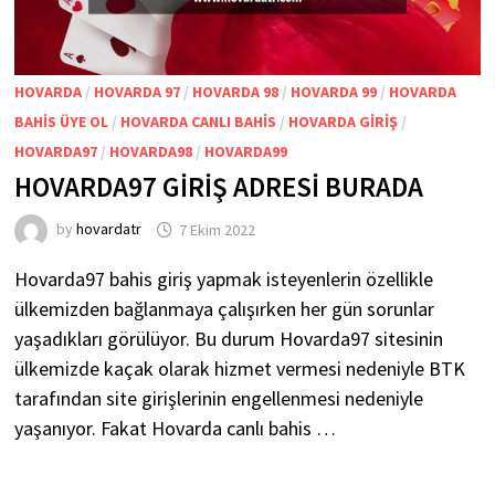
HOVARDA
/
HOVARDA 97
/
HOVARDA 98
/
HOVARDA 99
/
HOVARDA
BAHIS ÜYE OL
/
HOVARDA CANLI BAHIS
/
HOVARDA GIRIŞ
/
HOVARDA97
/
HOVARDA98
/
HOVARDA99
HOVARDA97 GIRIŞ ADRESI BURADA
by
hovardatr
7 Ekim 2022
Hovarda97 bahis giriş yapmak isteyenlerin özellikle
ülkemizden bağlanmaya çalışırken her gün sorunlar
yaşadıkları görülüyor. Bu durum Hovarda97 sitesinin
ülkemizde kaçak olarak hizmet vermesi nedeniyle BTK
tarafından site girişlerinin engellenmesi nedeniyle
yaşanıyor. Fakat Hovarda canlı bahis …