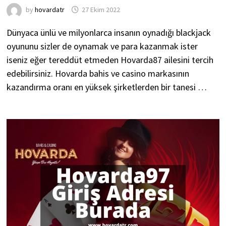
by
hovardatr
27 Ekim 2022
Dünyaca ünlü ve milyonlarca insanın oynadığı blackjack
oyununu sizler de oynamak ve para kazanmak ister
iseniz eğer tereddüt etmeden Hovarda87 ailesini tercih
edebilirsiniz. Hovarda bahis ve casino markasının
kazandırma oranı en yüksek şirketlerden bir tanesi …