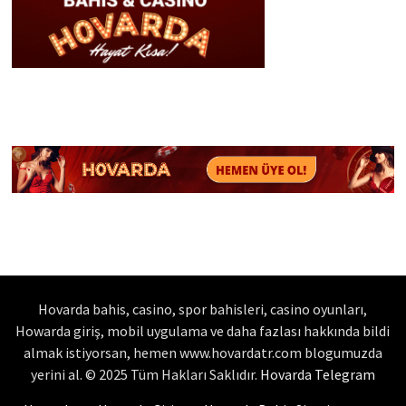
Hovarda bahis, casino, spor bahisleri, casino oyunları,
Howarda giriş, mobil uygulama ve daha fazlası hakkında bildi
almak istiyorsan, hemen www.hovardatr.com blogumuzda
yerini al. © 2025 Tüm Hakları Saklıdır.
Hovarda Telegram