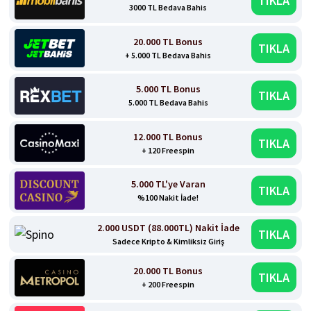
TIKLA
3000 TL Bedava Bahis
20.000 TL Bonus
TIKLA
+ 5.000 TL Bedava Bahis
5.000 TL Bonus
TIKLA
5.000 TL Bedava Bahis
12.000 TL Bonus
TIKLA
+ 120 Freespin
5.000 TL'ye Varan
TIKLA
%100 Nakit İade!
2.000 USDT (88.000TL) Nakit İade
TIKLA
Sadece Kripto & Kimliksiz Giriş
20.000 TL Bonus
TIKLA
+ 200 Freespin