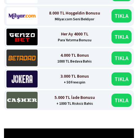
8.000 TL Hoşgeldin Bonusu
TIKLA
Milyar.com Seni Bekliyor
Her Ay 4000 TL
TIKLA
Para Yatırma Bonusu
4.000 TL Bonus
TIKLA
1000 TL Bedava Bahis
3.000 TL Bonus
TIKLA
+ 50 Freespin
5.000 TL İade Bonusu
TIKLA
+ 1000 TL Risksiz Bahis