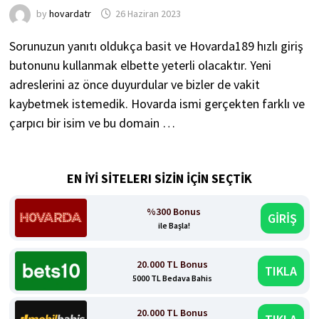
by
hovardatr
26 Haziran 2023
Sorunuzun yanıtı oldukça basit ve Hovarda189 hızlı giriş
butonunu kullanmak elbette yeterli olacaktır. Yeni
adreslerini az önce duyurdular ve bizler de vakit
kaybetmek istemedik. Hovarda ismi gerçekten farklı ve
çarpıcı bir isim ve bu domain …
EN İYİ SİTELERI SİZİN İÇİN SEÇTİK
%300 Bonus
GİRİŞ
ile Başla!
20.000 TL Bonus
TIKLA
5000 TL Bedava Bahis
20.000 TL Bonus