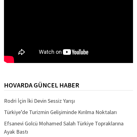
HOVARDA GÜNCEL HABER
Rodri İçin İki Devin Sessiz Yarışı
Türkiye’de Turizmin Gelişiminde Kırılma Noktaları
Efsanevi Golcü Mohamed Salah Türkiye Topraklarına
Ayak Bastı