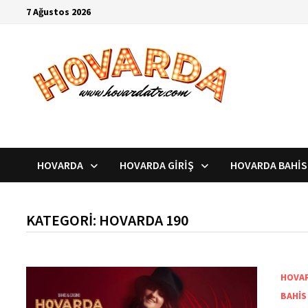
İçeriğe
7 Ağustos 2026
geç
HOVARDA
HOVARDA GIRIŞ
HOVARDA BAHIS
KATEGORI:
HOVARDA 190
HOVA
BAHIS