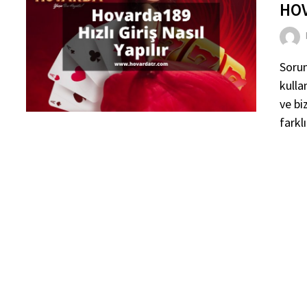
HOV
Sorun
kulla
ve bi
farkl