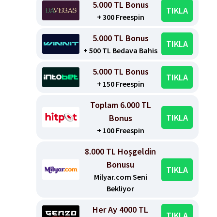
5.000 TL Bonus
TIKLA
+ 300 Freespin
5.000 TL Bonus
TIKLA
+ 500 TL Bedava Bahis
5.000 TL Bonus
TIKLA
+ 150 Freespin
Toplam 6.000 TL
TIKLA
Bonus
+ 100 Freespin
8.000 TL Hoşgeldin
Bonusu
TIKLA
Milyar.com Seni
Bekliyor
Her Ay 4000 TL
TIKLA