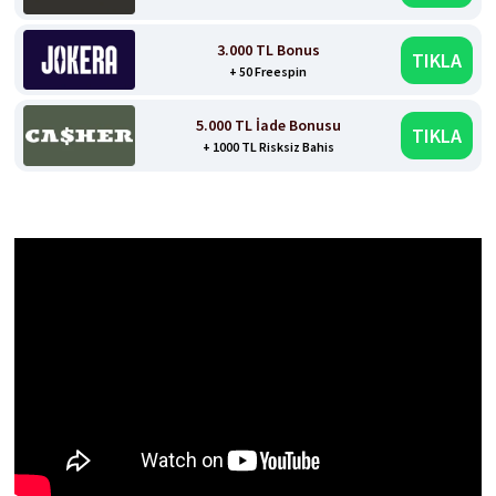
3.000 TL Bonus
TIKLA
+ 50 Freespin
5.000 TL İade Bonusu
TIKLA
+ 1000 TL Risksiz Bahis