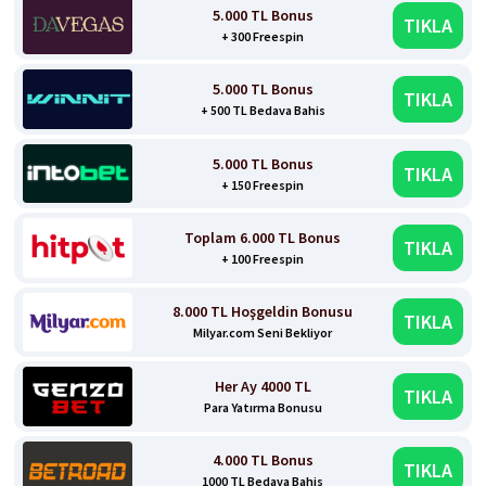
5.000 TL Bonus
TIKLA
+ 300 Freespin
5.000 TL Bonus
TIKLA
+ 500 TL Bedava Bahis
5.000 TL Bonus
TIKLA
+ 150 Freespin
Toplam 6.000 TL Bonus
TIKLA
+ 100 Freespin
8.000 TL Hoşgeldin Bonusu
TIKLA
Milyar.com Seni Bekliyor
Her Ay 4000 TL
TIKLA
Para Yatırma Bonusu
4.000 TL Bonus
TIKLA
1000 TL Bedava Bahis