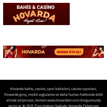
Hovarda bahis, casino, spor bahisleri, casino oyunları,
Howarda giriş, mobil uygulama ve daha fazlası hakkında bildi
almak istiyorsan, hemen www.hovardatr.com blogumuzda
yerini al. © 2025 Tüm Hakları Saklıdır.
Hovarda Telegram