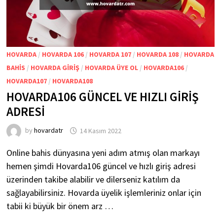
HOVARDA
/
HOVARDA 106
/
HOVARDA 107
/
HOVARDA 108
/
HOVARDA
BAHIS
/
HOVARDA GIRIŞ
/
HOVARDA ÜYE OL
/
HOVARDA106
/
HOVARDA107
/
HOVARDA108
HOVARDA106 GÜNCEL VE HIZLI GIRIŞ
ADRESI
by
hovardatr
14 Kasım 2022
Online bahis dünyasına yeni adım atmış olan markayı
hemen şimdi Hovarda106 güncel ve hızlı giriş adresi
üzerinden takibe alabilir ve dilerseniz katılım da
sağlayabilirsiniz. Hovarda üyelik işlemleriniz onlar için
tabii ki büyük bir önem arz …