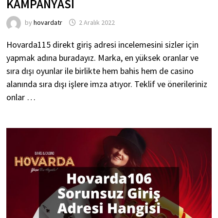
KAMPANYASI
by
hovardatr
2 Aralık 2022
Hovarda115 direkt giriş adresi incelemesini sizler için
yapmak adına buradayız. Marka, en yüksek oranlar ve
sıra dışı oyunlar ile birlikte hem bahis hem de casino
alanında sıra dışı işlere imza atıyor. Teklif ve önerileriniz
onlar …