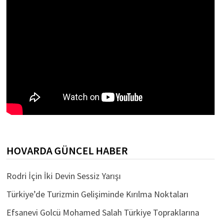
HOVARDA GÜNCEL HABER
Rodri İçin İki Devin Sessiz Yarışı
Türkiye’de Turizmin Gelişiminde Kırılma Noktaları
Efsanevi Golcü Mohamed Salah Türkiye Topraklarına