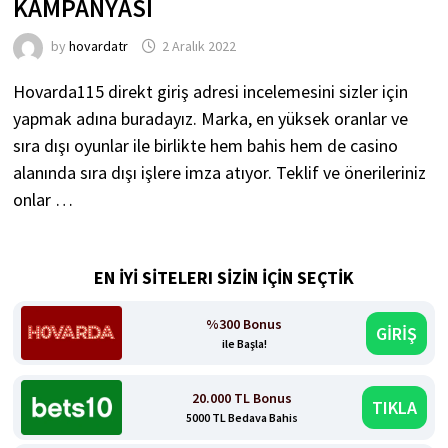
KAMPANYASI
by
hovardatr
2 Aralık 2022
Hovarda115 direkt giriş adresi incelemesini sizler için
yapmak adına buradayız. Marka, en yüksek oranlar ve
sıra dışı oyunlar ile birlikte hem bahis hem de casino
alanında sıra dışı işlere imza atıyor. Teklif ve önerileriniz
onlar …
EN İYİ SİTELERI SİZİN İÇİN SEÇTİK
%300 Bonus
GİRİŞ
ile Başla!
20.000 TL Bonus
TIKLA
5000 TL Bedava Bahis