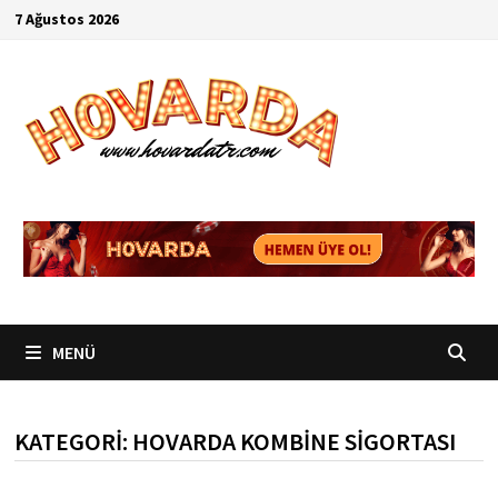
İçeriğe
7 Ağustos 2026
geç
MENÜ
KATEGORI:
HOVARDA KOMBINE SIGORTASI