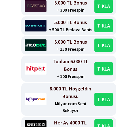
5.000 TL Bonus
TIKLA
+ 300 Freespin
5.000 TL Bonus
TIKLA
+ 500 TL Bedava Bahis
5.000 TL Bonus
TIKLA
+ 150 Freespin
Toplam 6.000 TL
TIKLA
Bonus
+ 100 Freespin
8.000 TL Hoşgeldin
Bonusu
TIKLA
Milyar.com Seni
Bekliyor
Her Ay 4000 TL
TIKLA