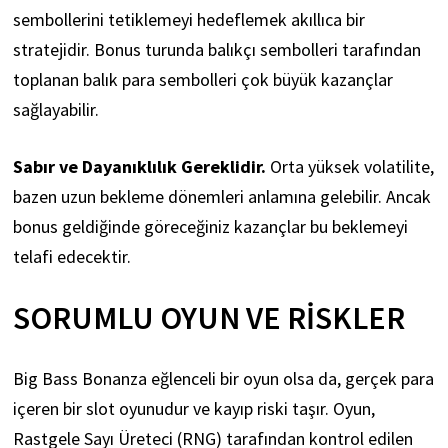
sembollerini tetiklemeyi hedeflemek akıllıca bir
stratejidir. Bonus turunda balıkçı sembolleri tarafından
toplanan balık para sembolleri çok büyük kazançlar
sağlayabilir.
Sabır ve Dayanıklılık Gereklidir.
Orta yüksek volatilite,
bazen uzun bekleme dönemleri anlamına gelebilir. Ancak
bonus geldiğinde göreceğiniz kazançlar bu beklemeyi
telafi edecektir.
SORUMLU OYUN VE RISKLER
Big Bass Bonanza eğlenceli bir oyun olsa da, gerçek para
içeren bir slot oyunudur ve kayıp riski taşır. Oyun,
Rastgele Sayı Üreteci (RNG) tarafından kontrol edilen