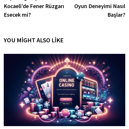
GEZINMESI
Kocaeli’de Fener Rüzgarı
Oyun Deneyimi Nasıl
Esecek mi?
Başlar?
YOU MIGHT ALSO LIKE