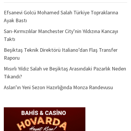
Efsanevi Golcü Mohamed Salah Türkiye Topraklarına
Ayak Bastı
Sarı-Kırmızılılar Manchester City’nin Yıldızına Kancayı
Taktı
Beşiktaş Teknik Direktörü Italiano’dan Flaş Transfer
Raporu
Mısırlı Yıldız Salah ve Beşiktaş Arasındaki Pazarlık Neden
Tıkandı?
Aslan’ın Yeni Sezon Hazırlığında Monza Randevusu