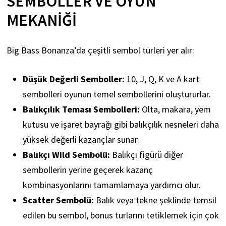
SEMBOLLER VE OYUN
MEKANIĞI
Big Bass Bonanza’da çeşitli sembol türleri yer alır:
Düşük Değerli Semboller:
10, J, Q, K ve A kart
sembolleri oyunun temel sembollerini oluştururlar.
Balıkçılık Teması Sembolleri:
Olta, makara, yem
kutusu ve işaret bayrağı gibi balıkçılık nesneleri daha
yüksek değerli kazançlar sunar.
Balıkçı Wild Sembolü:
Balıkçı figürü diğer
sembollerin yerine geçerek kazanç
kombinasyonlarını tamamlamaya yardımcı olur.
Scatter Sembolü:
Balık veya tekne şeklinde temsil
edilen bu sembol, bonus turlarını tetiklemek için çok