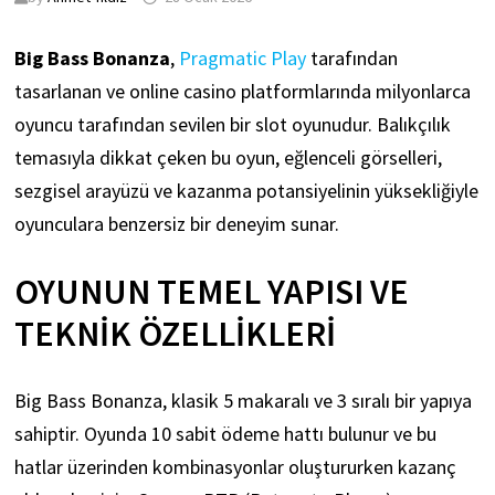
Big Bass Bonanza
,
Pragmatic Play
tarafından
tasarlanan ve online casino platformlarında milyonlarca
oyuncu tarafından sevilen bir slot oyunudur. Balıkçılık
temasıyla dikkat çeken bu oyun, eğlenceli görselleri,
sezgisel arayüzü ve kazanma potansiyelinin yüksekliğiyle
oyunculara benzersiz bir deneyim sunar.
OYUNUN TEMEL YAPISI VE
TEKNIK ÖZELLIKLERI
Big Bass Bonanza, klasik 5 makaralı ve 3 sıralı bir yapıya
sahiptir. Oyunda 10 sabit ödeme hattı bulunur ve bu
hatlar üzerinden kombinasyonlar oluştururken kazanç