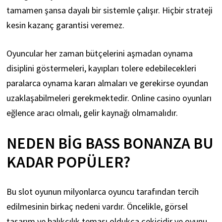
tamamen şansa dayalı bir sistemle çalışır. Hiçbir strateji
kesin kazanç garantisi veremez.
Oyuncular her zaman bütçelerini aşmadan oynama
disiplini göstermeleri, kayıpları tolere edebilecekleri
paralarca oynama kararı almaları ve gerekirse oyundan
uzaklaşabilmeleri gerekmektedir. Online casino oyunları
eğlence aracı olmalı, gelir kaynağı olmamalıdır.
NEDEN BIG BASS BONANZA BU
KADAR POPÜLER?
Bu slot oyunun milyonlarca oyuncu tarafından tercih
edilmesinin birkaç nedeni vardır. Öncelikle, görsel
tasarım ve balıkçılık teması oldukça çekicidir ve oyunu