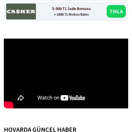
5.000 TL İade Bonusu
TIKLA
+ 1000 TL Risksiz Bahis
HOVARDA GÜNCEL HABER