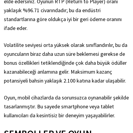
elde edersiniz. Oyunun RTP (Return to Player) oranı
yaklaşık %96.71 civarındadır; bu da endüstri
standartlarına göre oldukça iyi bir geri ödeme oranını
ifade eder.
Volatilite seviyesi orta yüksek olarak sınıflandırılır, bu da
oyuncuların biraz daha uzun süre beklemesi gerekse de
bonus özellikleri tetiklendiğinde çok daha büyük ödüller
kazanabileceği anlamına gelir. Maksimum kazanç
potansiyeli bahsin yaklaşık 2.100 katına kadar ulaşabilir.
Oyun, mobil cihazlarda da sorunsuzca oynanabilir şekilde
tasarlanmıştır. Bu sayede smartphone veya tablet
kullanıcıları da kesintisiz bir deneyim yaşayabilirler.