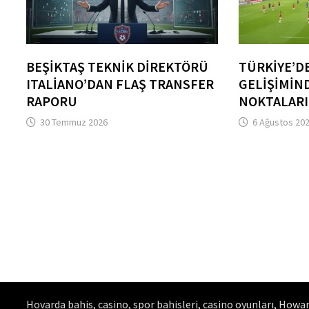
BEŞIKTAŞ TEKNIK DIREKTÖRÜ
TÜRKIYE’D
ITALIANO’DAN FLAŞ TRANSFER
GELIŞIMIN
RAPORU
NOKTALARI
30 Temmuz 2026
6 Ağustos 20
Hovarda bahis, casino, spor bahisleri, casino oyunları, Howa