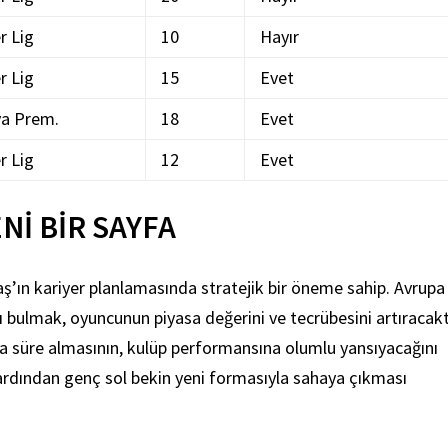
r Lig
10
Hayır
r Lig
15
Evet
a Prem.
18
Evet
r Lig
12
Evet
NI BIR SAYFA
’ın kariyer planlamasında stratejik bir öneme sahip. Avrupa
bulmak, oyuncunun piyasa değerini ve tecrübesini artıracakt
a süre almasının, kulüp performansına olumlu yansıyacağını
rdından genç sol bekin yeni formasıyla sahaya çıkması