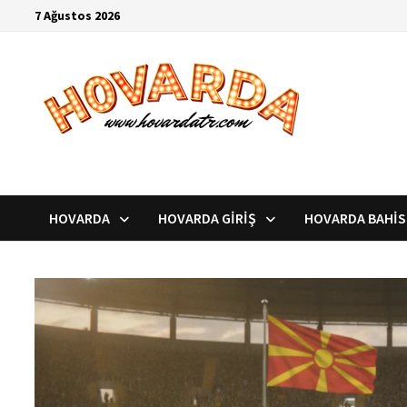
İçeriğe
7 Ağustos 2026
geç
HOVARDA
HOVARDA GIRIŞ
HOVARDA BAHIS