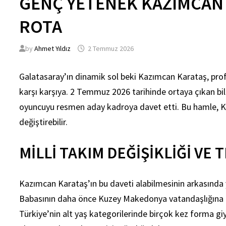
GENÇ YETENEK KAZIMCAN K
ROTA
by
Ahmet Yıldız
2 Temmuz 2026
Galatasaray’ın dinamik sol beki Kazımcan Karataş, prof
karşı karşıya. 2 Temmuz 2026 tarihinde ortaya çıkan bi
oyuncuyu resmen aday kadroya davet etti. Bu hamle, K
değiştirebilir.
MILLI TAKIM DEĞIŞIKLIĞI VE
Kazımcan Karataş’ın bu daveti alabilmesinin arkasında y
Babasının daha önce Kuzey Makedonya vatandaşlığına ge
Türkiye’nin alt yaş kategorilerinde birçok kez forma g