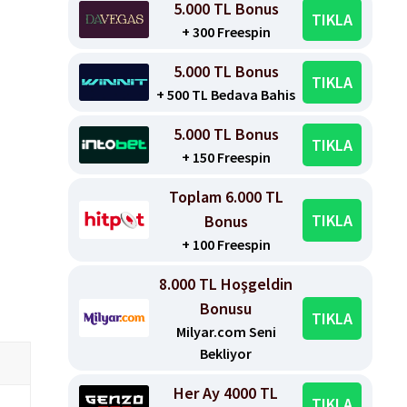
5.000 TL Bonus
TIKLA
+ 300 Freespin
5.000 TL Bonus
TIKLA
+ 500 TL Bedava Bahis
5.000 TL Bonus
TIKLA
+ 150 Freespin
Toplam 6.000 TL
TIKLA
Bonus
+ 100 Freespin
8.000 TL Hoşgeldin
Bonusu
TIKLA
Milyar.com Seni
Bekliyor
Her Ay 4000 TL
TIKLA