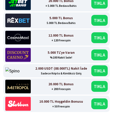
20.000 TL Bonus
TIKLA
+ 5.000 TL Bedava Bahis
5.000 TL Bonus
TIKLA
5.000 TL Bedava Bahis
12.000 TL Bonus
TIKLA
+ 120 Freespin
5.000 TL'ye Varan
TIKLA
%100 Nakit İade!
2.000 USDT (88.000TL) Nakit İade
TIKLA
Sadece Kripto & Kimliksiz Giriş
20.000 TL Bonus
TIKLA
+ 200 Freespin
10.000 TL Hoşgeldin Bonusu
TIKLA
+ 50 Freespin