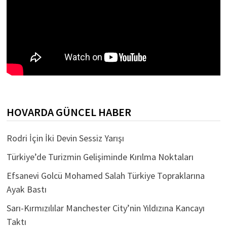
HOVARDA GÜNCEL HABER
Rodri İçin İki Devin Sessiz Yarışı
Türkiye’de Turizmin Gelişiminde Kırılma Noktaları
Efsanevi Golcü Mohamed Salah Türkiye Topraklarına
Ayak Bastı
Sarı-Kırmızılılar Manchester City’nin Yıldızına Kancayı
Taktı