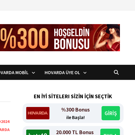
VARDA MOBIL
HOVARDA ÜYE OL
EN İYİ SİTELERI SİZİN İÇİN SEÇTİK
%300 Bonus
GİRİŞ
ile Başla!
2024
ARDA
20.000 TL Bonus