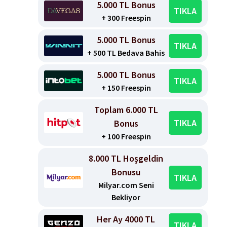
5.000 TL Bonus
TIKLA
+ 300 Freespin
5.000 TL Bonus
TIKLA
+ 500 TL Bedava Bahis
5.000 TL Bonus
TIKLA
+ 150 Freespin
Toplam 6.000 TL
TIKLA
Bonus
+ 100 Freespin
8.000 TL Hoşgeldin
Bonusu
TIKLA
Milyar.com Seni
Bekliyor
Her Ay 4000 TL
TIKLA