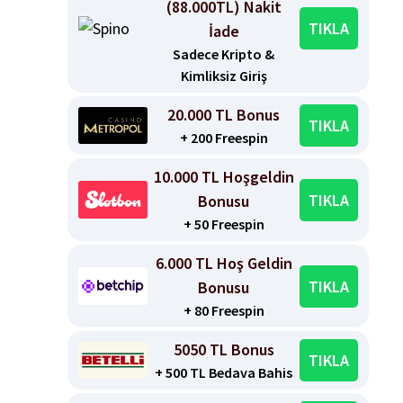
(88.000TL) Nakit
TIKLA
İade
Sadece Kripto &
Kimliksiz Giriş
20.000 TL Bonus
TIKLA
+ 200 Freespin
10.000 TL Hoşgeldin
TIKLA
Bonusu
+ 50 Freespin
6.000 TL Hoş Geldin
TIKLA
Bonusu
+ 80 Freespin
5050 TL Bonus
TIKLA
+ 500 TL Bedava Bahis