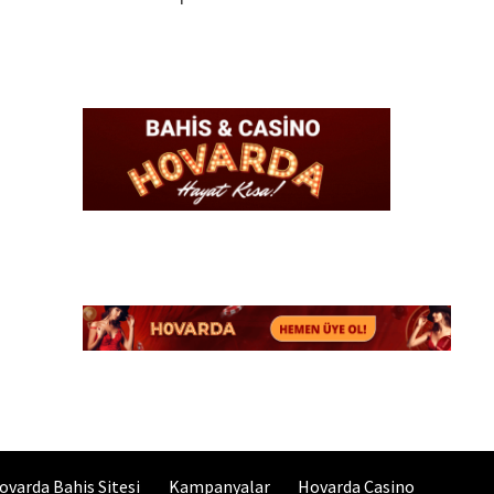
ovarda Bahis Sitesi
Kampanyalar
Hovarda Casino