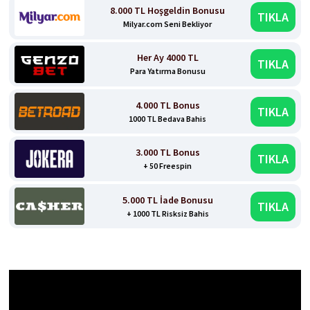
8.000 TL Hoşgeldin Bonusu
TIKLA
Milyar.com Seni Bekliyor
Her Ay 4000 TL
TIKLA
Para Yatırma Bonusu
4.000 TL Bonus
TIKLA
1000 TL Bedava Bahis
3.000 TL Bonus
TIKLA
+ 50 Freespin
5.000 TL İade Bonusu
TIKLA
+ 1000 TL Risksiz Bahis