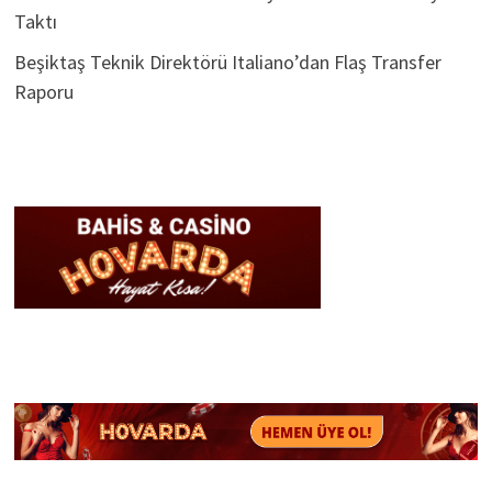
Taktı
Beşiktaş Teknik Direktörü Italiano’dan Flaş Transfer
Raporu