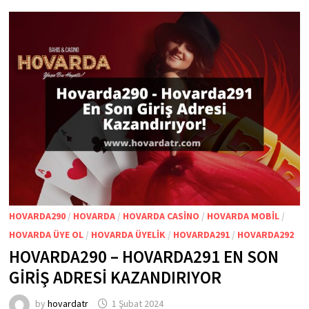
HOVARDA290
/
HOVARDA
/
HOVARDA CASINO
/
HOVARDA MOBIL
/
HOVARDA ÜYE OL
/
HOVARDA ÜYELIK
/
HOVARDA291
/
HOVARDA292
HOVARDA290 – HOVARDA291 EN SON
GIRIŞ ADRESI KAZANDIRIYOR
by
hovardatr
1 Şubat 2024