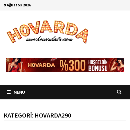
İçeriğe
9 Ağustos 2026
geç
MENÜ
KATEGORI:
HOVARDA290