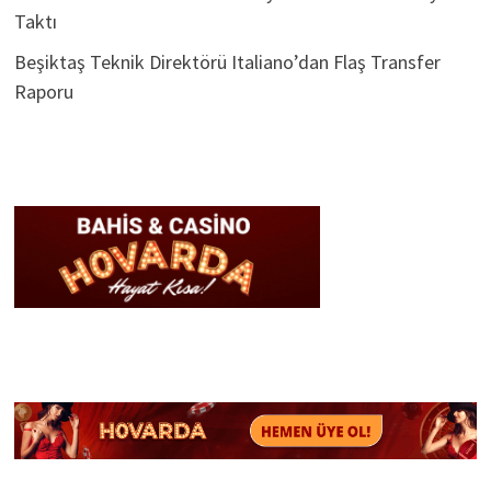
Taktı
Beşiktaş Teknik Direktörü Italiano’dan Flaş Transfer
Raporu