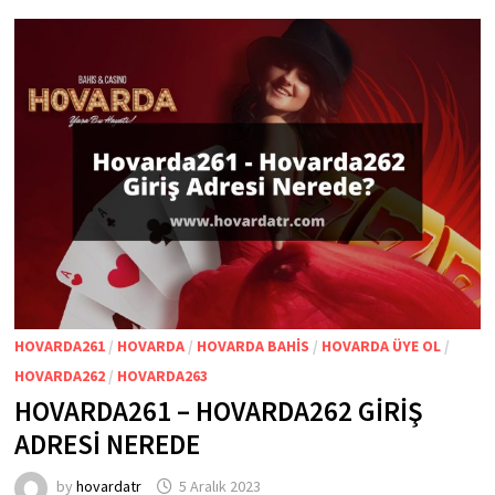
HOVARDA261
/
HOVARDA
/
HOVARDA BAHIS
/
HOVARDA ÜYE OL
/
HOVARDA262
/
HOVARDA263
HOVARDA261 – HOVARDA262 GIRIŞ
ADRESI NEREDE
by
hovardatr
5 Aralık 2023