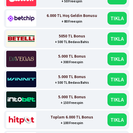
+ 50 Freespin
6.000 TL Hoş Geldin Bonusu
TIKLA
+ 80 Freespin
5050 TL Bonus
TIKLA
+ 500 TL Bedava Bahis
5.000 TL Bonus
TIKLA
+ 300 Freespin
5.000 TL Bonus
TIKLA
+ 500 TL Bedava Bahis
5.000 TL Bonus
TIKLA
+ 150 Freespin
Toplam 6.000 TL Bonus
TIKLA
+ 100 Freespin