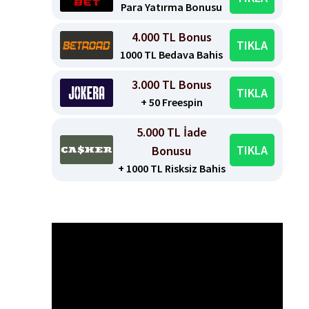
Para Yatırma Bonusu
4.000 TL Bonus
TIKLA
1000 TL Bedava Bahis
3.000 TL Bonus
TIKLA
+ 50 Freespin
5.000 TL İade
TIKLA
Bonusu
+ 1000 TL Risksiz Bahis