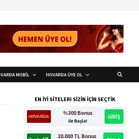
VARDA MOBIL
HOVARDA ÜYE OL
EN İYİ SİTELERI SİZİN İÇİN SEÇTİK
%300 Bonus
GİRİŞ
ile Başla!
20.000 TL Bonus