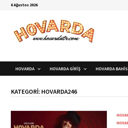
İçeriğe
6 Ağustos 2026
geç
HOVARDA
HOVARDA GIRIŞ
HOVARDA BAHIS
KATEGORI:
HOVARDA246
HOVA
HOVA