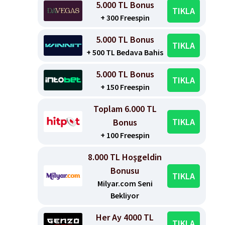
5.000 TL Bonus
TIKLA
+ 300 Freespin
5.000 TL Bonus
TIKLA
+ 500 TL Bedava Bahis
5.000 TL Bonus
TIKLA
+ 150 Freespin
Toplam 6.000 TL
TIKLA
Bonus
+ 100 Freespin
8.000 TL Hoşgeldin
Bonusu
TIKLA
Milyar.com Seni
Bekliyor
Her Ay 4000 TL
TIKLA