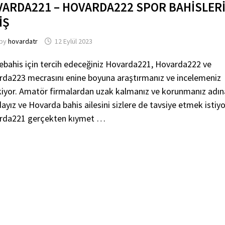
ARDA221 – HOVARDA222 SPOR BAHISLER
IŞ
by
hovardatr
12 Eylül 2023
ebahis için tercih edeceğiniz Hovarda221, Hovarda222 ve
da223 mecrasını enine boyuna araştırmanız ve incelemeniz
iyor. Amatör firmalardan uzak kalmanız ve korunmanız adın
ayız ve Hovarda bahis ailesini sizlere de tavsiye etmek istiy
rda221 gerçekten kıymet …