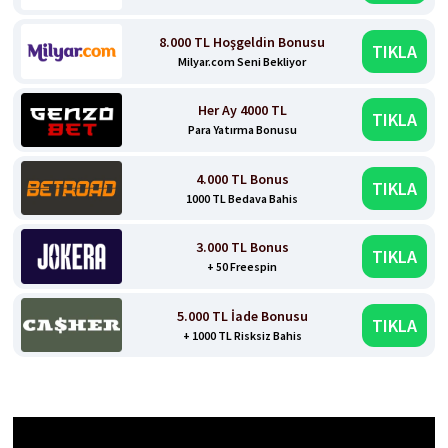
8.000 TL Hoşgeldin Bonusu
TIKLA
Milyar.com Seni Bekliyor
Her Ay 4000 TL
TIKLA
Para Yatırma Bonusu
4.000 TL Bonus
TIKLA
1000 TL Bedava Bahis
3.000 TL Bonus
TIKLA
+ 50 Freespin
5.000 TL İade Bonusu
TIKLA
+ 1000 TL Risksiz Bahis