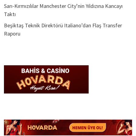
Sarı-Kırmızılılar Manchester City’nin Yıldızına Kancayı
Taktı
Beşiktaş Teknik Direktörü Italiano’dan Flaş Transfer
Raporu