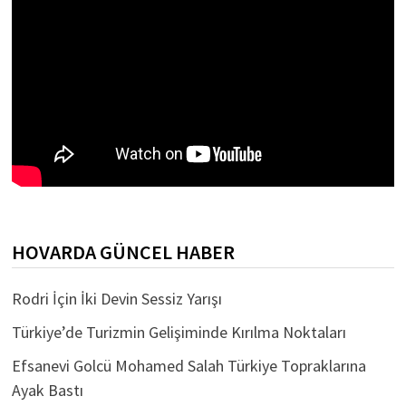
HOVARDA GÜNCEL HABER
Rodri İçin İki Devin Sessiz Yarışı
Türkiye’de Turizmin Gelişiminde Kırılma Noktaları
Efsanevi Golcü Mohamed Salah Türkiye Topraklarına
Ayak Bastı