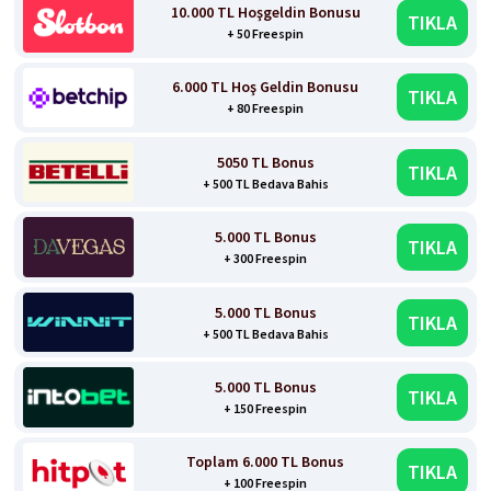
10.000 TL Hoşgeldin Bonusu
TIKLA
+ 50 Freespin
6.000 TL Hoş Geldin Bonusu
TIKLA
+ 80 Freespin
5050 TL Bonus
TIKLA
+ 500 TL Bedava Bahis
5.000 TL Bonus
TIKLA
+ 300 Freespin
5.000 TL Bonus
TIKLA
+ 500 TL Bedava Bahis
5.000 TL Bonus
TIKLA
+ 150 Freespin
Toplam 6.000 TL Bonus
TIKLA
+ 100 Freespin