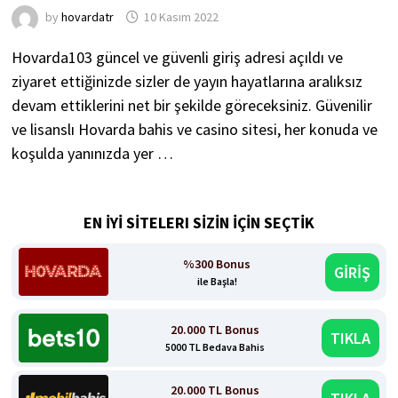
by
hovardatr
10 Kasım 2022
Hovarda103 güncel ve güvenli giriş adresi açıldı ve
ziyaret ettiğinizde sizler de yayın hayatlarına aralıksız
devam ettiklerini net bir şekilde göreceksiniz. Güvenilir
ve lisanslı Hovarda bahis ve casino sitesi, her konuda ve
koşulda yanınızda yer …
EN İYİ SİTELERI SİZİN İÇİN SEÇTİK
%300 Bonus
GİRİŞ
ile Başla!
20.000 TL Bonus
TIKLA
5000 TL Bedava Bahis
20.000 TL Bonus