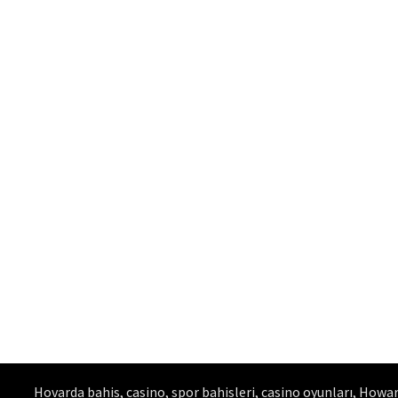
Hovarda bahis, casino, spor bahisleri, casino oyunları, Howa