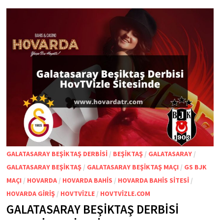
GALATASARAY BEŞIKTAŞ DERBISI
/
BEŞIKTAŞ
/
GALATASARAY
/
GALATASARAY BEŞIKTAŞ
/
GALATASARAY BEŞIKTAŞ MAÇI
/
GS BJK
MAÇI
/
HOVARDA
/
HOVARDA BAHIS
/
HOVARDA BAHIS SITESI
/
HOVARDA GIRIŞ
/
HOVTVIZLE
/
HOVTVIZLE.COM
GALATASARAY BEŞIKTAŞ DERBISI