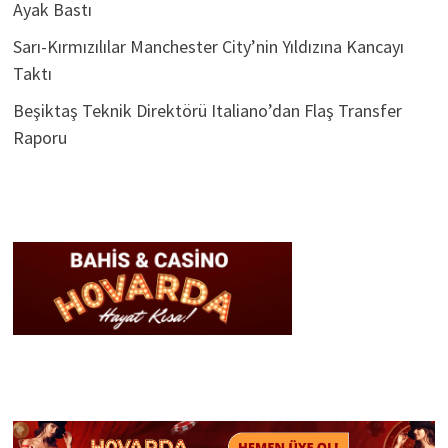
Ayak Bastı
Sarı-Kırmızılılar Manchester City’nin Yıldızına Kancayı
Taktı
Beşiktaş Teknik Direktörü Italiano’dan Flaş Transfer
Raporu