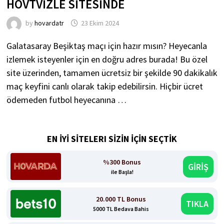
HOVTVIZLE SITESINDE
by
hovardatr
23 Ekim 2024
Galatasaray Beşiktaş maçı için hazır mısın? Heyecanla
izlemek isteyenler için en doğru adres burada! Bu özel
site üzerinden, tamamen ücretsiz bir şekilde 90 dakikalık
maç keyfini canlı olarak takip edebilirsin. Hiçbir ücret
ödemeden futbol heyecanına …
EN İYİ SİTELERI SİZİN İÇİN SEÇTİK
%300 Bonus
GİRİŞ
ile Başla!
20.000 TL Bonus
TIKLA
5000 TL Bedava Bahis