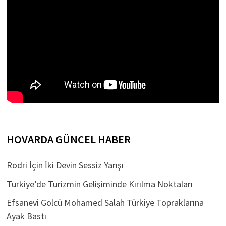
HOVARDA GÜNCEL HABER
Rodri İçin İki Devin Sessiz Yarışı
Türkiye’de Turizmin Gelişiminde Kırılma Noktaları
Efsanevi Golcü Mohamed Salah Türkiye Topraklarına
Ayak Bastı