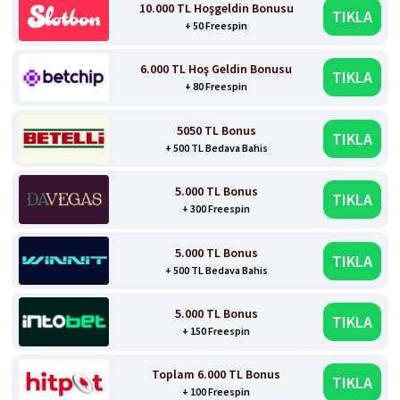
10.000 TL Hoşgeldin Bonusu
TIKLA
+ 50 Freespin
6.000 TL Hoş Geldin Bonusu
TIKLA
+ 80 Freespin
5050 TL Bonus
TIKLA
+ 500 TL Bedava Bahis
5.000 TL Bonus
TIKLA
+ 300 Freespin
5.000 TL Bonus
TIKLA
+ 500 TL Bedava Bahis
5.000 TL Bonus
TIKLA
+ 150 Freespin
Toplam 6.000 TL Bonus
TIKLA
+ 100 Freespin