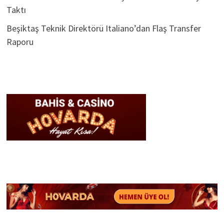
Taktı
Beşiktaş Teknik Direktörü Italiano’dan Flaş Transfer
Raporu