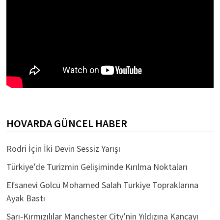
HOVARDA GÜNCEL HABER
Rodri İçin İki Devin Sessiz Yarışı
Türkiye’de Turizmin Gelişiminde Kırılma Noktaları
Efsanevi Golcü Mohamed Salah Türkiye Topraklarına
Ayak Bastı
Sarı-Kırmızılılar Manchester City’nin Yıldızına Kancayı