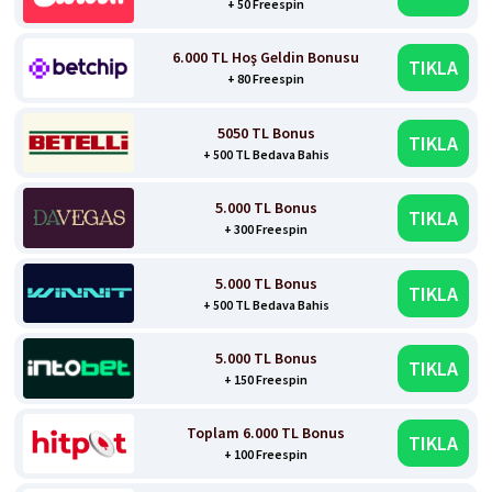
+ 50 Freespin
6.000 TL Hoş Geldin Bonusu
TIKLA
+ 80 Freespin
5050 TL Bonus
TIKLA
+ 500 TL Bedava Bahis
5.000 TL Bonus
TIKLA
+ 300 Freespin
5.000 TL Bonus
TIKLA
+ 500 TL Bedava Bahis
5.000 TL Bonus
TIKLA
+ 150 Freespin
Toplam 6.000 TL Bonus
TIKLA
+ 100 Freespin