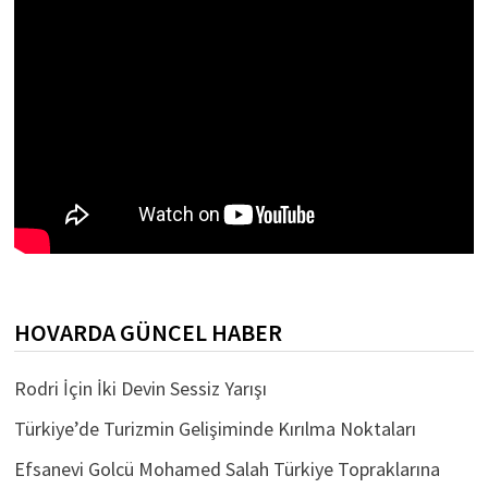
HOVARDA GÜNCEL HABER
Rodri İçin İki Devin Sessiz Yarışı
Türkiye’de Turizmin Gelişiminde Kırılma Noktaları
Efsanevi Golcü Mohamed Salah Türkiye Topraklarına