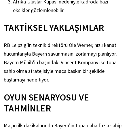
Afrika Uluslar Kupası nedeniyle kadroda bazı
eksikler gözlemlenebilir.
TAKTIKSEL YAKLAŞIMLAR
RB Leipzig’in teknik direktörü Ole Werner, hızlı kanat
hücumlarıyla Bayern savunmasını zorlamayı planlıyor.
Bayern Münih’in başındaki Vincent Kompany ise topa
sahip olma stratejisiyle maça baskın bir şekilde
başlamayı hedefliyor.
OYUN SENARYOSU VE
TAHMINLER
Maçın ilk dakikalarında Bayern’in topa daha fazla sahip