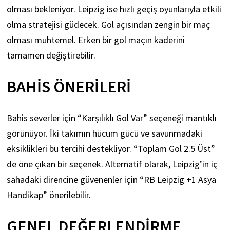
olması bekleniyor. Leipzig ise hızlı geçiş oyunlarıyla etkili
olma stratejisi güdecek. Gol açısından zengin bir maç
olması muhtemel. Erken bir gol maçın kaderini
tamamen değiştirebilir.
BAHIS ÖNERILERI
Bahis severler için “Karşılıklı Gol Var” seçeneği mantıklı
görünüyor. İki takımın hücum gücü ve savunmadaki
eksiklikleri bu tercihi destekliyor. “Toplam Gol 2.5 Üst”
de öne çıkan bir seçenek. Alternatif olarak, Leipzig’in iç
sahadaki direncine güvenenler için “RB Leipzig +1 Asya
Handikap” önerilebilir.
GENEL DEĞERLENDIRME