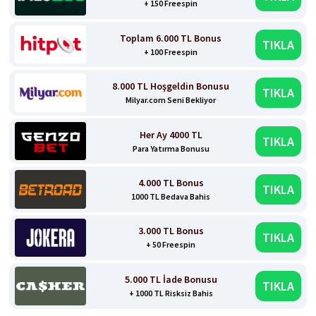
+ 150 Freespin
Toplam 6.000 TL Bonus
TIKLA
+ 100 Freespin
8.000 TL Hoşgeldin Bonusu
TIKLA
Milyar.com Seni Bekliyor
Her Ay 4000 TL
TIKLA
Para Yatırma Bonusu
4.000 TL Bonus
TIKLA
1000 TL Bedava Bahis
3.000 TL Bonus
TIKLA
+ 50 Freespin
5.000 TL İade Bonusu
TIKLA
+ 1000 TL Risksiz Bahis