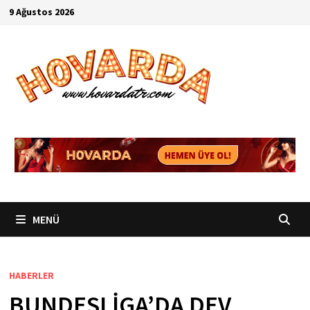
İçeriğe
9 Ağustos 2026
geç
MENÜ
HABERLER
BUNDESLIGA’DA DEV