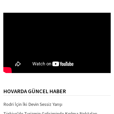
HOVARDA GÜNCEL HABER
Rodri İçin İki Devin Sessiz Yarışı
Türkiye’de Turizmin Gelişiminde Kırılma Noktaları