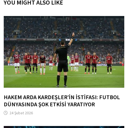
YOU MIGHT ALSO LIKE
HAKEM ARDA KARDEŞLER’IN İSTIFASI: FUTBOL
DÜNYASINDA ŞOK ETKISI YARATIYOR
24 Şubat 2026