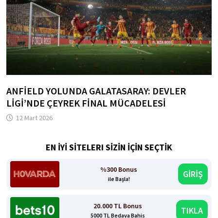
ANFIELD YOLUNDA GALATASARAY: DEVLER
LIGI’NDE ÇEYREK FINAL MÜCADELESI
12 Mart 2026
EN İYİ SİTELERI SİZİN İÇİN SEÇTİK
%300 Bonus
GİRİŞ
ile Başla!
20.000 TL Bonus
TIKLA
5000 TL Bedava Bahis