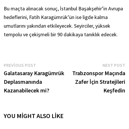
Bu maçta alınacak sonuç, İstanbul Başakşehir’in Avrupa
hedeflerini, Fatih Karagümrük’ün ise ligde kalma
umutlarını yakından etkileyecek. Seyirciler, yüksek
tempolu ve çekişmeli bir 90 dakikaya tanıklık edecek.
YAZI
Previous
N
PREVIOUS POST
NEXT POST
post:
p
Galatasaray Karagümrük
Trabzonspor Maçında
GEZINMESI
Deplasmanında
Zafer İçin Stratejileri
Kazanabilecek mi?
Keşfedin
YOU MIGHT ALSO LIKE