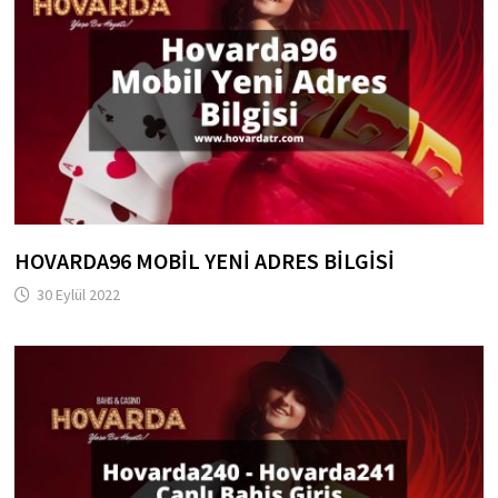
HOVARDA96 MOBIL YENI ADRES BILGISI
30 Eylül 2022