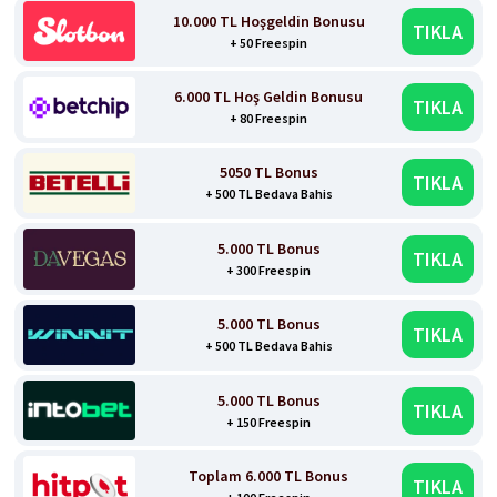
10.000 TL Hoşgeldin Bonusu
TIKLA
+ 50 Freespin
6.000 TL Hoş Geldin Bonusu
TIKLA
+ 80 Freespin
5050 TL Bonus
TIKLA
+ 500 TL Bedava Bahis
5.000 TL Bonus
TIKLA
+ 300 Freespin
5.000 TL Bonus
TIKLA
+ 500 TL Bedava Bahis
5.000 TL Bonus
TIKLA
+ 150 Freespin
Toplam 6.000 TL Bonus
TIKLA