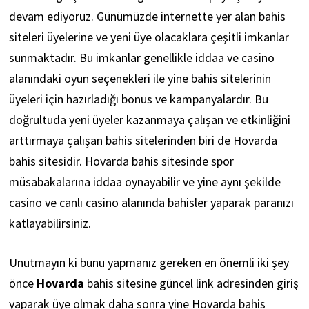
devam ediyoruz. Günümüzde internette yer alan bahis
siteleri üyelerine ve yeni üye olacaklara çeşitli imkanlar
sunmaktadır. Bu imkanlar genellikle iddaa ve casino
alanındaki oyun seçenekleri ile yine bahis sitelerinin
üyeleri için hazırladığı bonus ve kampanyalardır. Bu
doğrultuda yeni üyeler kazanmaya çalışan ve etkinliğini
arttırmaya çalışan bahis sitelerinden biri de Hovarda
bahis sitesidir. Hovarda bahis sitesinde spor
müsabakalarına iddaa oynayabilir ve yine aynı şekilde
casino ve canlı casino alanında bahisler yaparak paranızı
katlayabilirsiniz.
Unutmayın ki bunu yapmanız gereken en önemli iki şey
önce
Hovarda
bahis sitesine güncel link adresinden giriş
yaparak üye olmak daha sonra yine Hovarda bahis