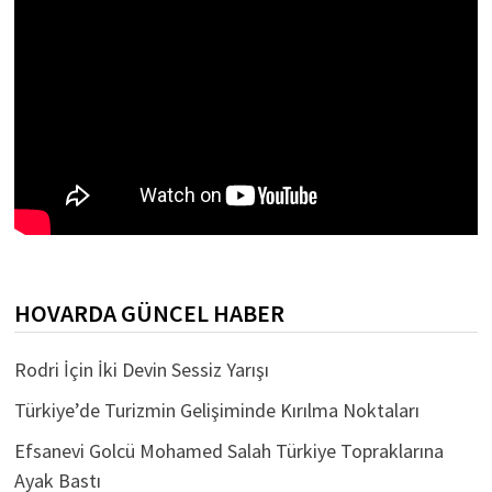
HOVARDA GÜNCEL HABER
Rodri İçin İki Devin Sessiz Yarışı
Türkiye’de Turizmin Gelişiminde Kırılma Noktaları
Efsanevi Golcü Mohamed Salah Türkiye Topraklarına
Ayak Bastı