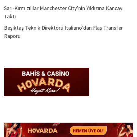
Sarı-Kırmızılılar Manchester City’nin Yıldızına Kancayı
Taktı
Beşiktaş Teknik Direktörü Italiano’dan Flaş Transfer
Raporu