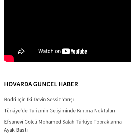
HOVARDA GÜNCEL HABER
Rodri İçin İki Devin Sessiz Yarışı
Türkiye’de Turizmin Gelişiminde Kırılma Noktaları
Efsanevi Golcü Mohamed Salah Türkiye Topraklarına
Ayak Bastı