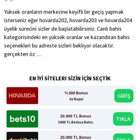
Yüksek oranların merkezine keyifli bir geçiş yapmak
isterseniz eğer hovarda202, hovarda203 ve hovarda204
üyelik sürecini sizler de başlatabilirsiniz. Canlı bahis
kategorisindeki en yüksek oranlar ve kazandıran bahis
seçenekleri bu adreste sizleri bekliyor olacaktır.
gerçekten öz …
EN İYİ SİTELERI SİZİN İÇİN SEÇTİK
%300 Bonus
GİRİŞ
ile Başla!
20.000 TL Bonus
TIKLA
5000 TL Bedava Bahis
20.000 TL Bonus