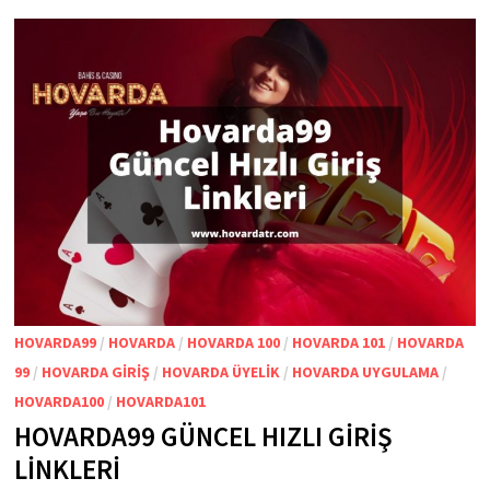
HOVARDA99
/
HOVARDA
/
HOVARDA 100
/
HOVARDA 101
/
HOVARDA
99
/
HOVARDA GIRIŞ
/
HOVARDA ÜYELIK
/
HOVARDA UYGULAMA
/
HOVARDA100
/
HOVARDA101
HOVARDA99 GÜNCEL HIZLI GIRIŞ
LINKLERI