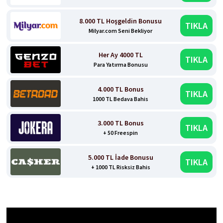
8.000 TL Hoşgeldin Bonusu
TIKLA
Milyar.com Seni Bekliyor
Her Ay 4000 TL
TIKLA
Para Yatırma Bonusu
4.000 TL Bonus
TIKLA
1000 TL Bedava Bahis
3.000 TL Bonus
TIKLA
+ 50 Freespin
5.000 TL İade Bonusu
TIKLA
+ 1000 TL Risksiz Bahis