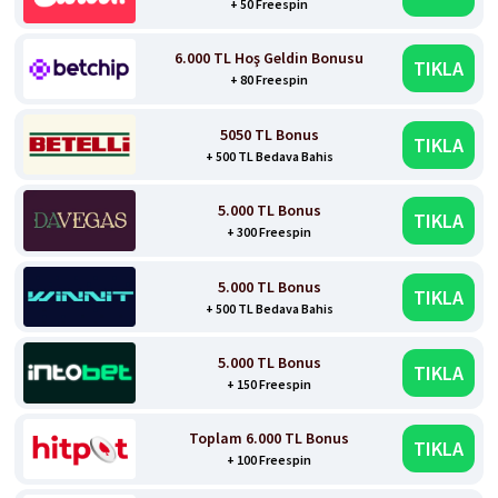
+ 50 Freespin
6.000 TL Hoş Geldin Bonusu
TIKLA
+ 80 Freespin
5050 TL Bonus
TIKLA
+ 500 TL Bedava Bahis
5.000 TL Bonus
TIKLA
+ 300 Freespin
5.000 TL Bonus
TIKLA
+ 500 TL Bedava Bahis
5.000 TL Bonus
TIKLA
+ 150 Freespin
Toplam 6.000 TL Bonus
TIKLA
+ 100 Freespin