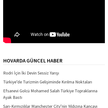
HOVARDA GÜNCEL HABER
Rodri İçin İki Devin Sessiz Yarışı
Türkiye’de Turizmin Gelişiminde Kırılma Noktaları
Efsanevi Golcü Mohamed Salah Türkiye Topraklarına
Ayak Bastı
Sarı-Kırmızılılar Manchester City’nin Yıldızına Kancayı